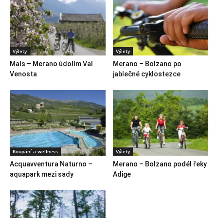
Výlety
Výlety
Mals – Merano údolím Val
Merano – Bolzano po
Venosta
jablečné cyklostezce
Koupání a wellness
Výlety
Acquavventura Naturno –
Merano – Bolzano podél řeky
aquapark mezi sady
Adige