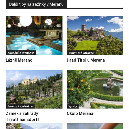
Další tipy na zážitky v Meranu
Koupání a wellness
Turistické atrakce
Lázně Merano
Hrad Tirol u Merana
Turistické atrakce
Výlety
Zámek a zahrady
Okolo Merana
Trauttmansdorff