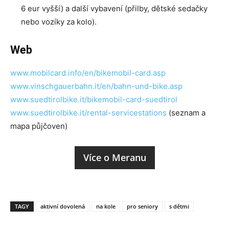
6 eur vyšší) a další vybavení (přilby, dětské sedačky
nebo vozíky za kolo).
Web
www.mobilcard.info/en/bikemobil-card.asp
www.vinschgauerbahn.it/en/bahn-und-bike.asp
www.suedtirolbike.it/bikemobil-card-suedtirol
www.suedtirolbike.it/rental-servicestations
(seznam a
mapa půjčoven)
Více o Meranu
TAGY
aktivní dovolená
na kole
pro seniory
s dětmi