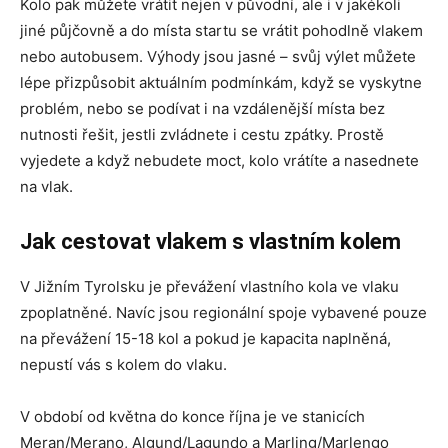
Kolo pak můžete vrátit nejen v původní, ale i v jakékoli
jiné půjčovně a do místa startu se vrátit pohodlně vlakem
nebo autobusem. Výhody jsou jasné – svůj výlet můžete
lépe přizpůsobit aktuálním podmínkám, když se vyskytne
problém, nebo se podívat i na vzdálenější místa bez
nutnosti řešit, jestli zvládnete i cestu zpátky. Prostě
vyjedete a když nebudete moct, kolo vrátíte a nasednete
na vlak.
Jak cestovat vlakem s vlastním kolem
V Jižním Tyrolsku je převážení vlastního kola ve vlaku
zpoplatněné. Navíc jsou regionální spoje vybavené pouze
na převážení 15-18 kol a pokud je kapacita naplněná,
nepustí vás s kolem do vlaku.
V období od května do konce října je ve stanicích
Meran/Merano, Algund/Lagundo a Marling/Marlengo