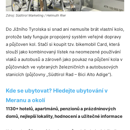
Zdroj: Südtirol Marketing / Helmuth Rier
Do Jižního Tyrolska si snad ani nemusíte brát vlastní kolo,
protože tady funguje propojený systém veřejné dopravy
a půjčoven kol. Stačí si koupit tzv. bikemobil Card, která
slouží jako kombinovaný lístek na neomezené používání
vlaků a autobusů a zároveň jako poukaz na půjčení kola v
půjčovnách ve vybraných železničních a autobusových
stanicích (půjčovny „Südtirol Rad – Bici Alto Adige“).
Kde se ubytovat? Hledejte ubytování v
Meranu a okolí
1130+ hotelů, apartmánů, penzionů a prázdninových
domů, nejlepší lokality, hodnocení a užitečné informace