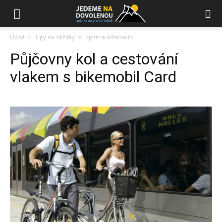
Úvod
Tipy na zážitky
Sport a adrenalin
Půjčovny kol a cestování
vlakem s bikemobil Card