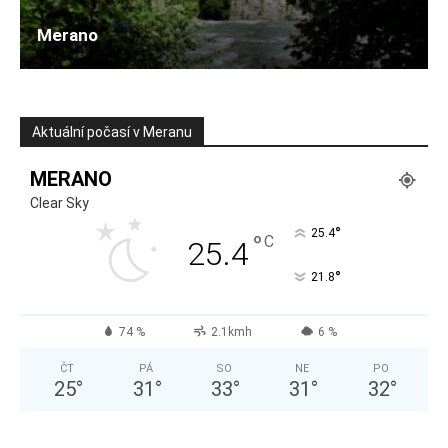
Merano
Aktuální počasí v Meranu
MERANO
Clear Sky
°
25.4
°
C
25.4
°
21.8
74 %
2.1kmh
6 %
ČT
PÁ
SO
NE
PO
25
°
31
°
33
°
31
°
32
°