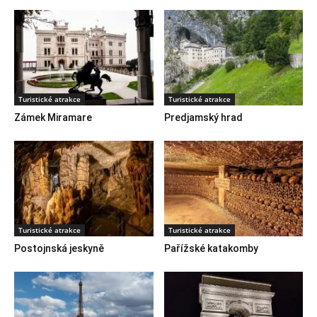
Turistické atrakce
Turistické atrakce
Zámek Miramare
Predjamský hrad
Turistické atrakce
Turistické atrakce
Postojnská jeskyně
Pařížské katakomby