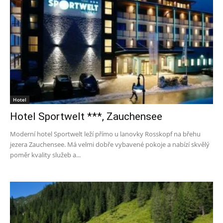
Hotel
Hotel Sportwelt ***, Zauchensee
Moderní hotel Sportwelt leží přímo u lanovky Rosskopf na břehu
jezera Zauchensee. Má velmi dobře vybavené pokoje a nabízí skvělý
poměr kvality služeb a...