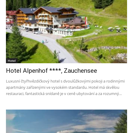
Hotel
Hotel Alpenhof ****, Zauchensee
Luxusní čtyřhvězdičkový hotel s dvoulůžkovými pokoji a rodinnými
apartmány zařízenými ve vysokém standardu. Hotel má skvělou
restauraci, fantastická snídaně je v ceně ubytování a za rozumný...