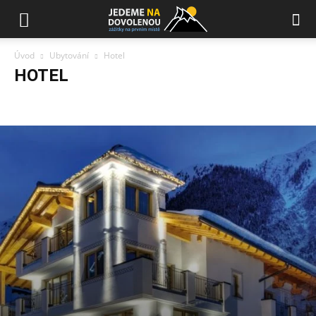
Úvod
Ubytování
Hotel
HOTEL
Aparthotel
Apartmán
Hotel
Penzion
Prázdninový dům