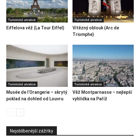
Turistické atrakce
Turistické atrakce
Eiffelova věž (La Tour Eiffel)
Vítězný oblouk (Arc de
Triomphe)
Turistické atrakce
Turistické atrakce
Musée de l’Orangerie – skrytý
Věž Montparnasse – nejlepší
poklad na dohled od Louvru
vyhlídka na Paříž
Nejoblíbenější zážitky