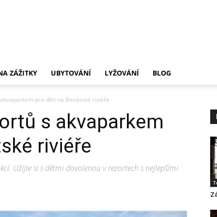
.cz
NA ZÁŽITKY
UBYTOVÁNÍ
LYŽOVÁNÍ
BLOG
s akvaparkem pro děti na Benátské riviéře
zortů s akvaparkem
ské riviéře
cí. Užijte si s dětmi dovolenou v rezortech s nejlepšími
T
Z