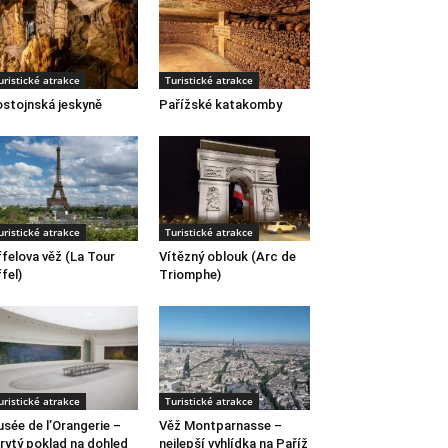
uristické atrakce
Turistické atrakce
stojnská jeskyně
Pařížské katakomby
uristické atrakce
Turistické atrakce
ffelova věž (La Tour
Vítězný oblouk (Arc de
ffel)
Triomphe)
uristické atrakce
Turistické atrakce
sée de l’Orangerie –
Věž Montparnasse –
rytý poklad na dohled
nejlepší vyhlídka na Paříž