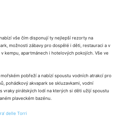
nabízí vše čím disponují ty nejlepší rezorty na
park, možnosti zábavy pro dospělé i děti, restauraci a v
 v kempu, apartmánech i hotelových pokojích. Vše ve
 mořském pobřeží a nabízí spoustu vodních atrakcí pro
nů, pohádkový akvapark se skluzavkami, vodní
 vraky pirátských lodí na kterých si děti užijí spoustu
ívaném plaveckém bazénu.
a‘ delle Torri