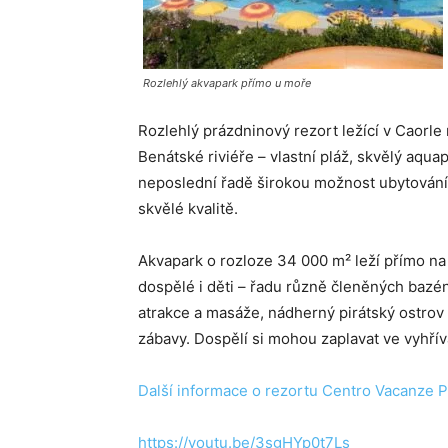
Rozlehlý akvapark přímo u moře
Rozlehlý prázdninový rezort ležící v Caorle 
Benátské riviéře – vlastní pláž, skvělý aqua
neposlední řadě širokou možnost ubytování
skvělé kvalitě.
Akvapark o rozloze 34 000 m² leží přímo na
dospělé i děti – řadu různě členěných bazé
atrakce a masáže, nádherný pirátský ostrov s
zábavy. Dospělí si mohou zaplavat ve vyhř
Další informace o rezortu
Centro Vacanze Pr
https://youtu.be/3sgHYp0t7Ls