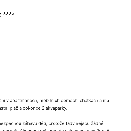
e ****
vání v apartmánech, mobilních domech, chatkách a má i
astní pláž a dokonce 2 akvaparky.
o bezpečnou zábavu dětí, protože tady nejsou žádné
ádu poranit. Akvapark má spoustu skluzavek a možností