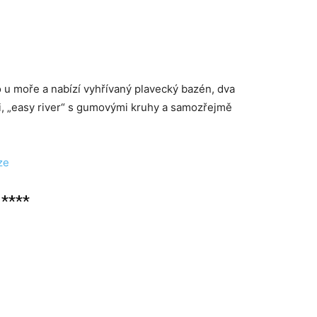
 u moře a nabízí vyhřívaný plavecký bazén, dva
i, „easy river“ s gumovými kruhy a samozřejmě
ze
 ****