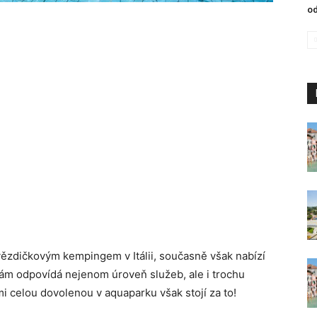
od
vězdičkovým kempingem v Itálii, současně však nabízí
ám odpovídá nejenom úroveň služeb, ale i trochu
mi celou dovolenou v aquaparku však stojí za to!