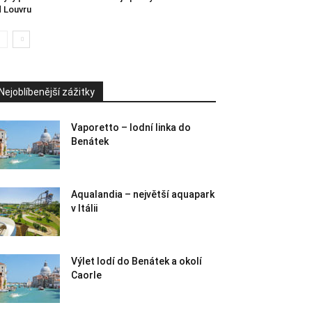
 Louvru
Nejoblíbenější zážitky
Vaporetto – lodní linka do
Benátek
Aqualandia – největší aquapark
v Itálii
Výlet lodí do Benátek a okolí
Caorle