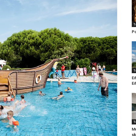
T
Po
T
Ei
Ei
T
Mu
sk