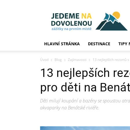
JedemeNaDovolenou
HLAVNÍ STRÁNKA
DESTINACE
TIPY 
Úvod
Blog
Zajímavosti
13 nejlepších rezortů 
13 nejlepších re
pro děti na Benát
Děti milují koupání a bazény se spoustou atrak
akvaparky na Benátské riviéře.