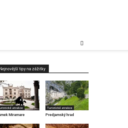
Nejnovější tipy na zážitky
uristické atrakce
Turistické atrakce
ámek Miramare
Predjamský hrad