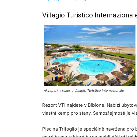
Villagio Turistico Internazional
Akvapark v rezortu Villagio Turistico Internazionale
Rezort VTI najdete v Bibione. Nabízí ubyto
vlastní kemp pro stany. Samozřejmostí je vl
Piscina Trifoglio je speciálně navržena pr
ostré hrany, o které by se mohli děti při p