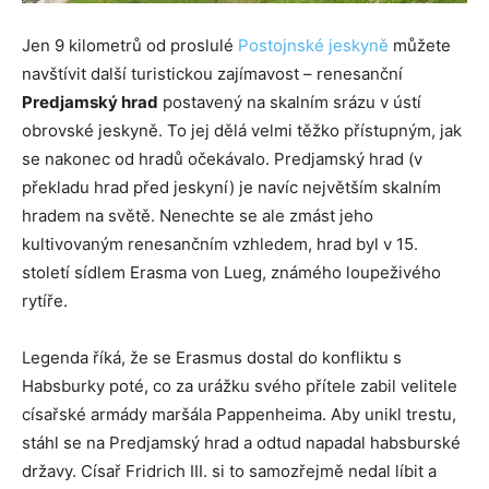
Jen 9 kilometrů od proslulé
Postojnské jeskyně
můžete
navštívit další turistickou zajímavost – renesanční
Predjamský hrad
postavený na skalním srázu v ústí
obrovské jeskyně. To jej dělá velmi těžko přístupným, jak
se nakonec od hradů očekávalo. Predjamský hrad (v
překladu hrad před jeskyní) je navíc největším skalním
hradem na světě. Nenechte se ale zmást jeho
kultivovaným renesančním vzhledem, hrad byl v 15.
století sídlem Erasma von Lueg, známého loupeživého
rytíře.
Legenda říká, že se Erasmus dostal do konfliktu s
Habsburky poté, co za urážku svého přítele zabil velitele
císařské armády maršála Pappenheima. Aby unikl trestu,
stáhl se na Predjamský hrad a odtud napadal habsburské
državy. Císař Fridrich III. si to samozřejmě nedal líbit a