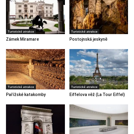
Turistické atrakce
Turistické atrakce
Zámek Miramare
Postojnská jeskyně
Turistické atrakce
Turistické atrakce
Pařížské katakomby
Eiffelova věž (La Tour Eiffel)