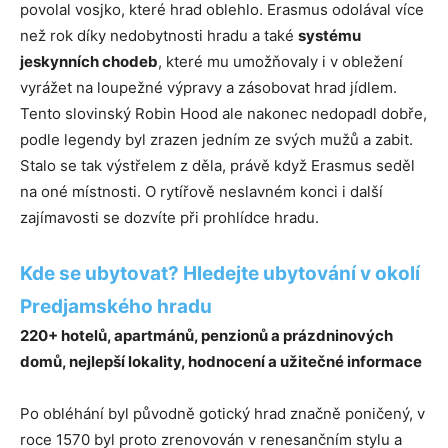
povolal vosjko, které hrad oblehlo. Erasmus odolával více
než rok díky nedobytnosti hradu a také
systému
jeskynních chodeb
, které mu umožňovaly i v obležení
vyrážet na loupežné výpravy a zásobovat hrad jídlem.
Tento slovinský Robin Hood ale nakonec nedopadl dobře,
podle legendy byl zrazen jedním ze svých mužů a zabit.
Stalo se tak výstřelem z děla, právě když Erasmus seděl
na oné místnosti. O rytířově neslavném konci i další
zajímavosti se dozvíte při prohlídce hradu.
Kde se ubytovat? Hledejte ubytování v okolí
Predjamského hradu
220+ hotelů, apartmánů, penzionů a prázdninových
domů, nejlepší lokality, hodnocení a užitečné informace
Po obléhání byl původně gotický hrad značně poničený, v
roce 1570 byl proto zrenovován v renesančním stylu a