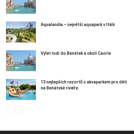
Aqualandia – největší aquapark v Itálii
Výlet lodí do Benátek a okolí Caorle
13 nejlepších rezortů s akvaparkem pro děti
na Benátské riviéře