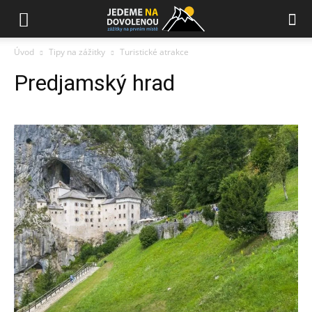
Úvod
Tipy na zážitky
Turistické atrakce
Predjamský hrad