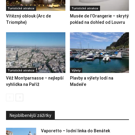
Turistické atrakce
Turistické atrakce
Vítězný oblouk (Arc de
Musée de l’Orangerie – skrytý
Triomphe)
poklad na dohled od Louvru
Turistické atrakce
Výlety
Věž Montparnasse – nejlepší
Plavby a výlety lodí na
vyhlídka na Paříž
Madeiře
Nejoblíbenější zážitky
Vaporetto – lodní linka do Benátek