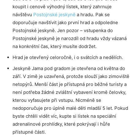
koupit i cenově výhodný lístek, který zahrnuje
návštěvu
Postojnské jeskyně
a hradu. Pak se
doporučuje navštívit jako první hrad a odpoledne
Postojnské jeskyně. Jen pozor – vstupenka do
Postojnské jeskyně je narozdíl od hradu vždy vázaná
na konkrétní čas, který musíte dodržet.
Hrad je otevřený celoročně, i o svátcích a nedělích.
Jeskyně Jama pod gradom je otevřena od května do
září. V zimě je uzavřená, protože slouží jako zimoviště
netopýrů. Menší část je přístupná pro běžné turisty a
není potřeba žádné zvláštní vybavení kromě čelovky,
kterou vyfasujete při vstupu. Nicméně se
nedoporučuje pro úplně malé děti mladší 5 let. Pokud
byste chtěli vidět víc, kupte si lístek na speciální
adrenalinové prohlídky, které pokrývají i hůře
přístupné části.