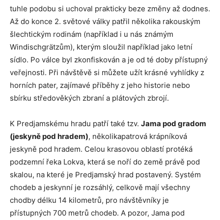
tuhle podobu si uchoval prakticky beze změny až dodnes.
Až do konce 2. světové války patřil několika rakouským
šlechtickým rodinám (například i u nás známým
Windischgrätzům), kterým sloužil například jako letní
sídlo. Po válce byl zkonfiskován a je od té doby přístupný
veřejnosti. Při návštěvě si můžete užít krásné vyhlídky z
horních pater, zajímavé příběhy z jeho historie nebo
sbírku středověkých zbraní a plátových zbrojí.
K Predjamskému hradu patří také tzv.
Jama pod gradom
(jeskyně pod hradem)
, několikapatrová krápníková
jeskyně pod hradem. Celou krasovou oblastí protéká
podzemní řeka Lokva, která se noří do země právě pod
skalou, na které je Predjamský hrad postavený. Systém
chodeb a jeskynní je rozsáhlý, celkově mají všechny
chodby délku 14 kilometrů, pro návštěvníky je
přístupných 700 metrů chodeb. A pozor, Jama pod