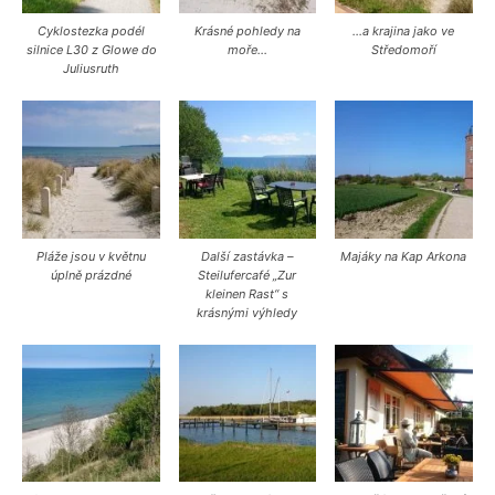
Cyklostezka podél
Krásné pohledy na
…a krajina jako ve
silnice L30 z Glowe do
moře…
Středomoří
Juliusruth
Pláže jsou v květnu
Další zastávka –
Majáky na Kap Arkona
úplně prázdné
Steilufercafé „Zur
kleinen Rast“ s
krásnými výhledy