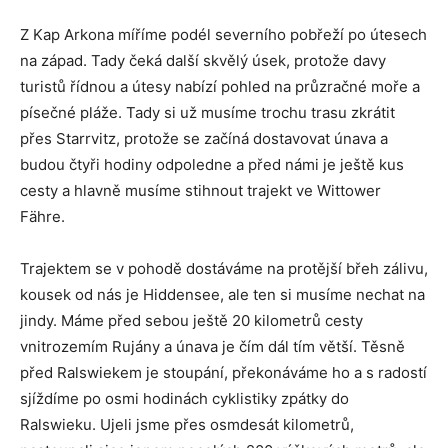
Z Kap Arkona míříme podél severního pobřeží po útesech
na západ. Tady čeká další skvělý úsek, protože davy
turistů řídnou a útesy nabízí pohled na průzračné moře a
písečné pláže. Tady si už musíme trochu trasu zkrátit
přes Starrvitz, protože se začíná dostavovat únava a
budou čtyři hodiny odpoledne a před námi je ještě kus
cesty a hlavně musíme stihnout trajekt ve Wittower
Fähre.
Trajektem se v pohodě dostáváme na protější břeh zálivu,
kousek od nás je Hiddensee, ale ten si musíme nechat na
jindy. Máme před sebou ještě 20 kilometrů cesty
vnitrozemím Rujány a únava je čím dál tím větší. Těsně
před Ralswiekem je stoupání, překonáváme ho a s radostí
sjíždíme po osmi hodinách cyklistiky zpátky do
Ralswieku. Ujeli jsme přes osmdesát kilometrů,