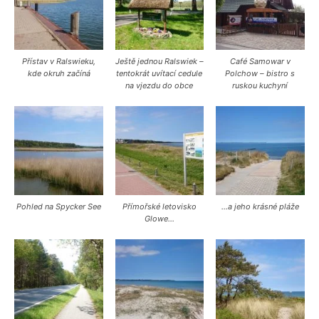
Přístav v Ralswieku,
Ještě jednou Ralswiek –
Café Samowar v
kde okruh začíná
tentokrát uvítací cedule
Polchow – bistro s
na vjezdu do obce
ruskou kuchyní
Pohled na Spycker See
Přímořské letovisko
…a jeho krásné pláže
Glowe…