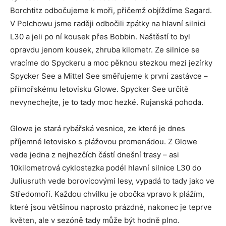
Borchtitz odbočujeme k moři, přičemž objíždíme Sagard.
V Polchowu jsme raději odbočili zpátky na hlavní silnici
L30 a jeli po ní kousek přes Bobbin. Naštěstí to byl
opravdu jenom kousek, zhruba kilometr. Ze silnice se
vracíme do Spyckeru a moc pěknou stezkou mezi jezírky
Spycker See a Mittel See směřujeme k první zastávce –
přímořskému letovisku Glowe. Spycker See určitě
nevynechejte, je to tady moc hezké. Rujanská pohoda.
Glowe je stará rybářská vesnice, ze které je dnes
příjemné letovisko s plážovou promenádou. Z Glowe
vede jedna z nejhezčích částí dnešní trasy – asi
10kilometrová cyklostezka podél hlavní silnice L30 do
Juliusruth vede borovicovými lesy, vypadá to tady jako ve
Středomoří. Každou chvilku je obočka vpravo k plážím,
které jsou většinou naprosto prázdné, nakonec je teprve
květen, ale v sezóně tady může být hodně plno.