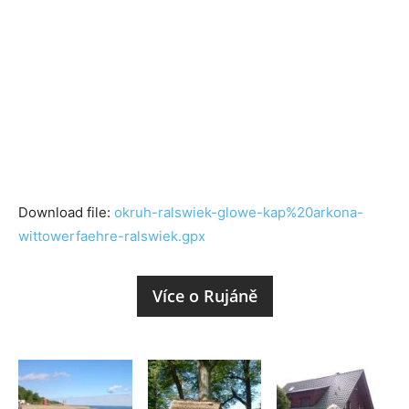
Download file:
okruh-ralswiek-glowe-kap%20arkona-
wittowerfaehre-ralswiek.gpx
Více o Rujáně