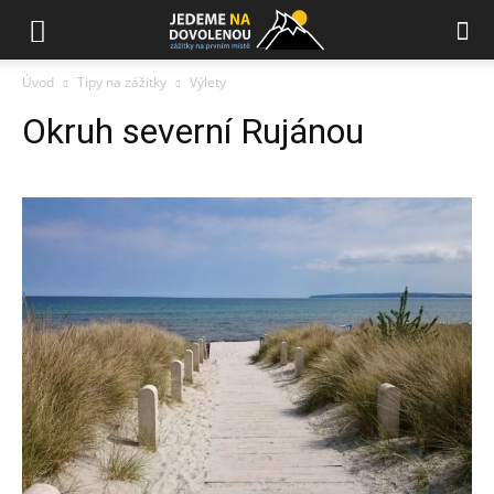
Úvod
Tipy na zážitky
Výlety
Okruh severní Rujánou