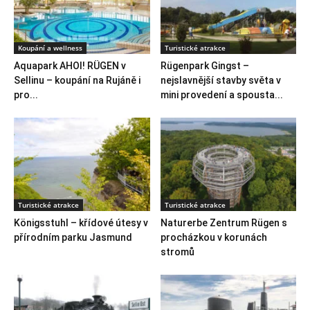
Koupání a wellness
Turistické atrakce
Aquapark AHOI! RÜGEN v
Rügenpark Gingst –
Sellinu – koupání na Rujáně i
nejslavnější stavby světa v
pro...
mini provedení a spousta...
Turistické atrakce
Turistické atrakce
Königsstuhl – křídové útesy v
Naturerbe Zentrum Rügen s
přírodním parku Jasmund
procházkou v korunách
stromů