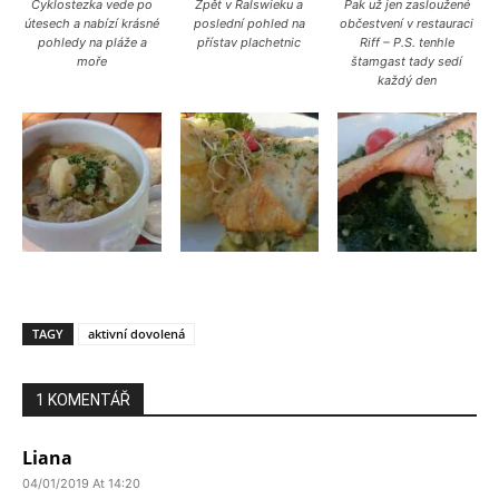
Cyklostezka vede po
Zpět v Ralswieku a
Pak už jen zasloužené
útesech a nabízí krásné
poslední pohled na
občestvení v restauraci
pohledy na pláže a
přístav plachetnic
Riff – P.S. tenhle
moře
štamgast tady sedí
každý den
TAGY
aktivní dovolená
1 KOMENTÁŘ
Liana
04/01/2019 At 14:20