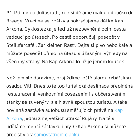
Přijíždíme do Juliusruth, kde si děláme malou odbočku do
Breege. Vracíme se zpátky a pokračujeme dál ke Kap
Arkona. Cyklostezka je teď už nezpevněná polní cesta
vedoucí po útesech. Po cestě doporučuji posedět v
Steilufercafé „Zur kleinen Rast“. Dejte si pivo nebo kafe a
můžete posedět přímo na útesu s úžasnými výhledy na
všechny strany. Na Kap Arkona to už je jenom kousek.
Než tam ale dorazíme, projíždíme ještě starou rybářskou
osadou Vitt. Dnes to je top turistická destinace přeplněná
restauracemi, venkovními posezeními s občerstvením,
stánky se suvenýry, ale hlavně spoustou turistů. A také
povinná zastávka autobusů směřujících právě na
Kap
Arkona
, jednu z největších atrakcí Rujány. Na té si
uděláme menší zástávku i my. O Kap Arkona si můžete
přečíst víc v
samostatném článku
.