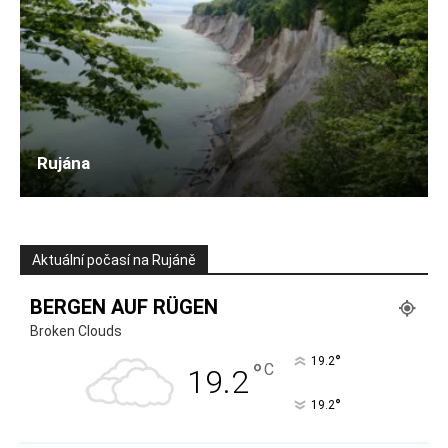
Rujána
Aktuální počasí na Rujáně
BERGEN AUF RÜGEN
Broken Clouds
°
19.2
°
C
19.2
°
19.2