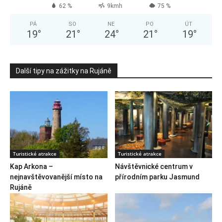
62 %
9kmh
75 %
PÁ
SO
NE
PO
ÚT
19
°
21
°
24
°
21
°
19
°
Další tipy na zážitky na Rujáně
Turistické atrakce
Turistické atrakce
Kap Arkona –
Návštěvnické centrum v
nejnavštěvovanější místo na
přírodním parku Jasmund
Rujáně