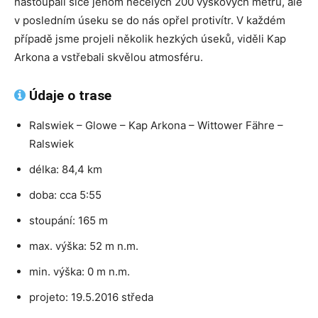
nastoupali sice jenom necelých 200 výškových metrů, ale
v posledním úseku se do nás opřel protivítr. V každém
případě jsme projeli několik hezkých úseků, viděli Kap
Arkona a vstřebali skvělou atmosféru.
Údaje o trase
Ralswiek – Glowe – Kap Arkona – Wittower Fähre –
Ralswiek
délka: 84,4 km
doba: cca 5:55
stoupání: 165 m
max. výška: 52 m n.m.
min. výška: 0 m n.m.
projeto: 19.5.2016 středa