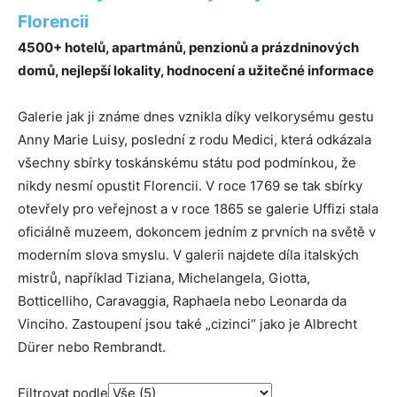
Florencii
4500+ hotelů, apartmánů, penzionů a prázdninových
domů, nejlepší lokality, hodnocení a užitečné informace
Galerie jak ji známe dnes vznikla díky velkorysému gestu
Anny Marie Luisy, poslední z rodu Medici, která odkázala
všechny sbírky toskánskému státu pod podmínkou, že
nikdy nesmí opustit Florencii. V roce 1769 se tak sbírky
otevřely pro veřejnost a v roce 1865 se galerie Uffizi stala
oficiálně muzeem, dokoncem jedním z prvních na světě v
moderním slova smyslu. V galerii najdete díla italských
mistrů, například Tiziana, Michelangela, Giotta,
Botticelliho, Caravaggia, Raphaela nebo Leonarda da
Vinciho. Zastoupení jsou také „cizinci“ jako je Albrecht
Dürer nebo Rembrandt.
Filtrovat podle