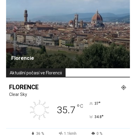
Florencie
Aktuální počasí ve Florencii
FLORENCE
Clear Sky
°
37
°
C
35.7
°
34.8
36 %
1.1kmh
0 %