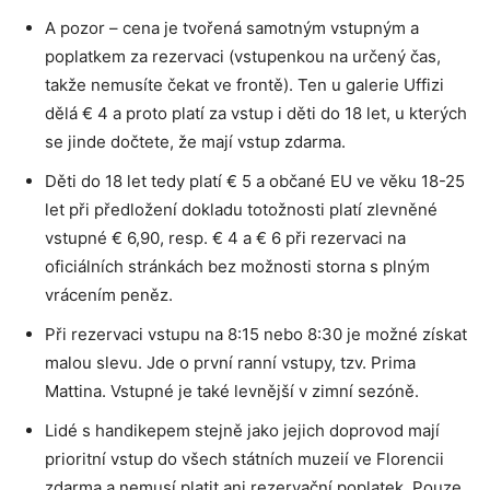
A pozor – cena je tvořená samotným vstupným a
poplatkem za rezervaci (vstupenkou na určený čas,
takže nemusíte čekat ve frontě). Ten u galerie Uffizi
dělá € 4 a proto platí za vstup i děti do 18 let, u kterých
se jinde dočtete, že mají vstup zdarma.
Děti do 18 let tedy platí € 5 a občané EU ve věku 18-25
let při předložení dokladu totožnosti platí zlevněné
vstupné € 6,90, resp. € 4 a € 6 při rezervaci na
oficiálních stránkách bez možnosti storna s plným
vrácením peněz.
Při rezervaci vstupu na 8:15 nebo 8:30 je možné získat
malou slevu. Jde o první ranní vstupy, tzv. Prima
Mattina. Vstupné je také levnější v zimní sezóně.
Lidé s handikepem stejně jako jejich doprovod mají
prioritní vstup do všech státních muzeií ve Florencii
zdarma a nemusí platit ani rezervační poplatek. Pouze