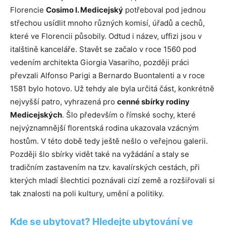
Florencie
Cosimo I. Medicejský
potřeboval pod jednou
střechou usídlit mnoho různých komisí, úřadů a cechů,
které ve Florencii působily. Odtud i název, uffizi jsou v
italštině kanceláře. Stavět se začalo v roce 1560 pod
vedením architekta Giorgia Vasariho, později práci
převzali Alfonso Parigi a Bernardo Buontalenti a v roce
1581 bylo hotovo. Už tehdy ale byla určitá část, konkrétně
nejvyšší patro, vyhrazená pro
cenné sbírky rodiny
Medicejských
. Šlo především o římské sochy, které
nejvýznamnější florentská rodina ukazovala vzácným
hostům. V této době tedy ještě nešlo o veřejnou galerii.
Později šlo sbírky vidět také na vyžádání a staly se
tradičním zastavením na tzv. kavalírských cestách, při
kterých mladí šlechtici poznávali cizí země a rozšiřovali si
tak znalosti na poli kultury, umění a politiky.
Kde se ubytovat? Hledejte ubytování ve