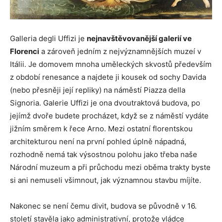
Galleria degli Uffizi je
nejnavštěvovanější galerií ve
Florenci
a zároveň jedním z nejvýznamnějších muzeí v
Itálii. Je domovem mnoha uměleckých skvostů především
z období renesance a najdete ji kousek od sochy Davida
(nebo přesněji její repliky) na náměstí Piazza della
Signoria. Galerie Uffizi je ona dvoutraktová budova, po
jejímž dvoře budete procházet, když se z náměstí vydáte
jižním směrem k řece Arno. Mezi ostatní florentskou
architekturou není na první pohled úplně nápadná,
rozhodně nemá tak výsostnou polohu jako třeba naše
Národní muzeum a při průchodu mezi oběma trakty byste
si ani nemuseli všimnout, jak významnou stavbu míjíte.
Nakonec se není čemu divit, budova se původně v 16.
století stavěla jako administrativní, protože vládce