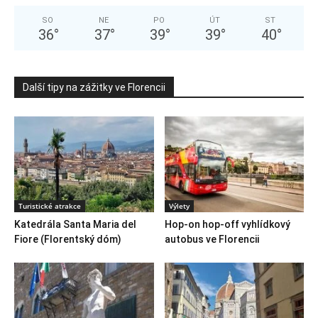
SO
NE
PO
ÚT
ST
36
°
37
°
39
°
39
°
40
°
Další tipy na zážitky ve Florencii
Turistické atrakce
Výlety
Katedrála Santa Maria del
Hop-on hop-off vyhlídkový
Fiore (Florentský dóm)
autobus ve Florencii