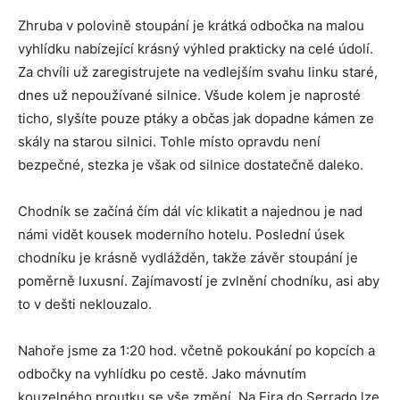
Zhruba v polovině stoupání je krátká odbočka na malou
vyhlídku nabízející krásný výhled prakticky na celé údolí.
Za chvíli už zaregistrujete na vedlejším svahu linku staré,
dnes už nepoužívané silnice. Všude kolem je naprosté
ticho, slyšíte pouze ptáky a občas jak dopadne kámen ze
skály na starou silnici. Tohle místo opravdu není
bezpečné, stezka je však od silnice dostatečně daleko.
Chodník se začíná čím dál víc klikatit a najednou je nad
námi vidět kousek moderního hotelu. Poslední úsek
chodníku je krásně vydlážděn, takže závěr stoupání je
poměrně luxusní. Zajímavostí je zvlnění chodníku, asi aby
to v dešti neklouzalo.
Nahoře jsme za 1:20 hod. včetně pokoukání po kopcích a
odbočky na vyhlídku po cestě. Jako mávnutím
kouzelného proutku se vše změní. Na Eira do Serrado lze