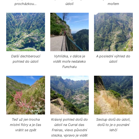
procházkou…
údolí
mořem
Další dechberoucí
Vyhlídka, v dálce je
A poslední výhled do
pohled do údolí
vidět moře nedaleko
údolí
Funchalu
Teď už jen trocha
Krásný pohled dolů do
Sestup dolů do údolí,
místní flóry a je čas
údolí na Curral das
dolů to je o poznání
vrátit se zpět
Freiras, vlevo původní
lehčí
stezka, vpravo je vidět