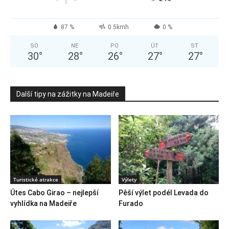
87 %
0.5kmh
0 %
SO
NE
PO
ÚT
ST
30
°
28
°
26
°
27
°
27
°
Další tipy na zážitky na Madeiře
Turistické atrakce
Výlety
Útes Cabo Girao – nejlepší
Pěší výlet podél Levada do
vyhlídka na Madeiře
Furado