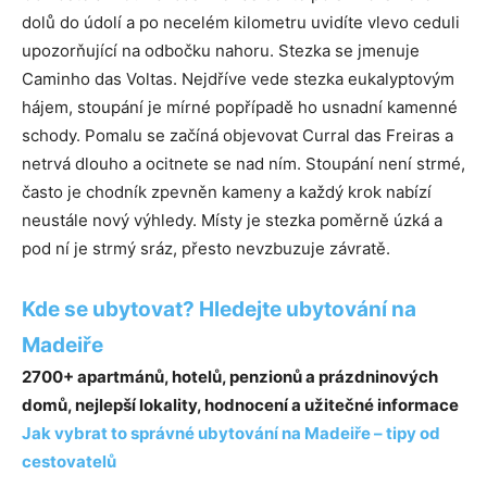
dolů do údolí a po necelém kilometru uvidíte vlevo ceduli
upozorňující na odbočku nahoru. Stezka se jmenuje
Caminho das Voltas. Nejdříve vede stezka eukalyptovým
hájem, stoupání je mírné popřípadě ho usnadní kamenné
schody. Pomalu se začíná objevovat Curral das Freiras a
netrvá dlouho a ocitnete se nad ním. Stoupání není strmé,
často je chodník zpevněn kameny a každý krok nabízí
neustále nový výhledy. Místy je stezka poměrně úzká a
pod ní je strmý sráz, přesto nevzbuzuje závratě.
Kde se ubytovat? Hledejte ubytování na
Madeiře
2700+ apartmánů, hotelů, penzionů a prázdninových
domů, nejlepší lokality, hodnocení a užitečné informace
Jak vybrat to správné ubytování na Madeiře – tipy od
cestovatelů