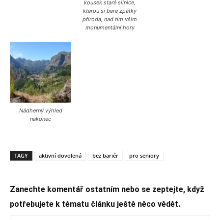
kousek staré silnice,
kterou si bere zpátky
příroda, nad tím vším
monumentální hory
Nádherný výhled
nakonec
TAGY
aktivní dovolená
bez bariér
pro seniory
Zanechte komentář ostatním nebo se zeptejte, když
potřebujete k tématu článku ještě něco vědět.