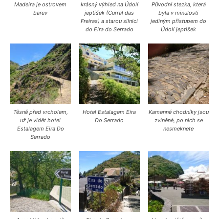
Madeira je ostrovem
krásný výhled na Údolí
Původní stezka, která
barev
jeptišek (Curral das
byla v minulosti
Freiras) a starou silnici
jediným přístupem do
do Eira do Serrado
Údolí jeptišek
Těsně před vrcholem,
Hotel Estalagem Eira
Kamenné chodníky jsou
už je vidět hotel
Do Serrado
zvlněné, po nich se
Estalagem Eira Do
nesmeknete
Serrado