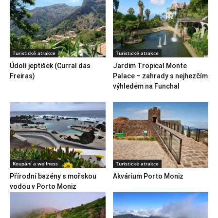
Turistické atrakce
Turistické atrakce
Údolí jeptišek (Curral das
Jardim Tropical Monte
Freiras)
Palace – zahrady s nejhezčím
výhledem na Funchal
Koupání a wellness
Turistické atrakce
Přírodní bazény s mořskou
Akvárium Porto Moniz
vodou v Porto Moniz