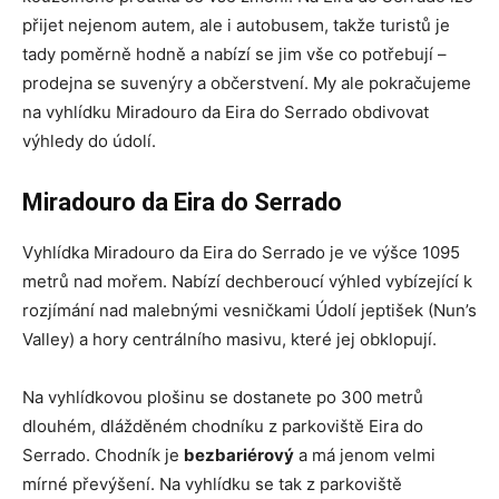
přijet nejenom autem, ale i autobusem, takže turistů je
tady poměrně hodně a nabízí se jim vše co potřebují –
prodejna se suvenýry a občerstvení. My ale pokračujeme
na vyhlídku Miradouro da Eira do Serrado obdivovat
výhledy do údolí.
Miradouro da Eira do Serrado
Vyhlídka Miradouro da Eira do Serrado je ve výšce 1095
metrů nad mořem. Nabízí dechberoucí výhled vybízející k
rozjímání nad malebnými vesničkami Údolí jeptišek (Nun’s
Valley) a hory centrálního masivu, které jej obklopují.
Na vyhlídkovou plošinu se dostanete po 300 metrů
dlouhém, dlážděném chodníku z parkoviště Eira do
Serrado. Chodník je
bezbariérový
a má jenom velmi
mírné převýšení. Na vyhlídku se tak z parkoviště