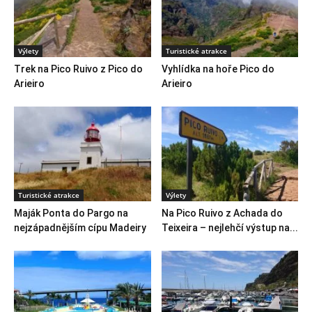
Výlety
Turistické atrakce
Trek na Pico Ruivo z Pico do
Vyhlídka na hoře Pico do
Arieiro
Arieiro
Turistické atrakce
Výlety
Maják Ponta do Pargo na
Na Pico Ruivo z Achada do
nejzápadnějším cípu Madeiry
Teixeira – nejlehčí výstup na...