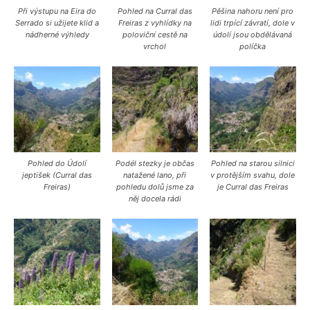
Při výstupu na Eira do
Pohled na Curral das
Pěšina nahoru není pro
Serrado si užijete klid a
Freiras z vyhlídky na
lidi trpící závratí, dole v
nádherné výhledy
poloviční cestě na
údolí jsou obdělávaná
vrchol
políčka
Pohled do Údolí
Podél stezky je občas
Pohled na starou silnici
jeptišek (Curral das
natažené lano, při
v protějším svahu, dole
Freiras)
pohledu dolů jsme za
je Curral das Freiras
něj docela rádi