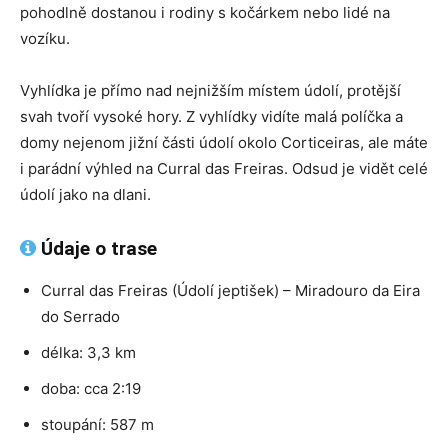
pohodlně dostanou i rodiny s kočárkem nebo lidé na
vozíku.
Vyhlídka je přímo nad nejnižším místem údolí, protější
svah tvoří vysoké hory. Z vyhlídky vidíte malá políčka a
domy nejenom jižní části údolí okolo Corticeiras, ale máte
i parádní výhled na Curral das Freiras. Odsud je vidět celé
údolí jako na dlani.
Údaje o trase
Curral das Freiras (Údolí jeptišek) – Miradouro da Eira
do Serrado
délka: 3,3 km
doba: cca 2:19
stoupání: 587 m