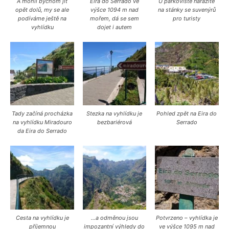
A mohli bychom jít
Eira do Serrado ve
U parkoviště narazíte
opět dolů, my se ale
výšce 1094 m nad
na stánky se suvenýrů
podíváme ještě na
mořem, dá se sem
pro turisty
vyhlídku
dojet i autem
Tady začíná procházka
Stezka na vyhlídku je
Pohled zpět na Eira do
na vyhlídku Miradouro
bezbariérová
Serrado
da Eira do Serrado
Cesta na vyhlídku je
…a odměnou jsou
Potvrzeno – vyhlídka je
příjemnou
impozantní výhledy do
ve výšce 1095 m nad