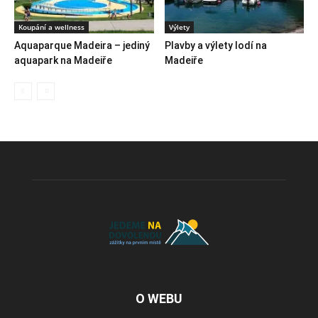
Koupání a wellness
Výlety
Aquaparque Madeira – jediný
Plavby a výlety lodí na
aquapark na Madeiře
Madeiře
O WEBU