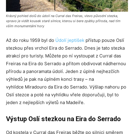
Krásný pohled dolů do údolí na Curral das Freiras, vlevo původní stezka,
vpravo je vidět kousek staré silnice, kterou si bere zpátky příroda, nad tím
vším monumentální hory
Až do roku 1959 byl do
Údolí jeptišek
přístup pouze Oslí
stezkou přes vrchol Eira do Serrado. Dnes je tato stezka
atrakcí pro turisty. Můžete po ní vystoupat z Curral das
Freiras na Eira do Serrado a přitom obdivovat nádhernou
přírodu a panoramata údolí. Jeden z úplně nejhezčích
výhledů je pak na úplném konci trasy – na
vyhlídce Miradouro da Eira do Serrado. Výšlap nahoru po
Oslí stezce a poté na vyhlídku vřele doporučuji, byl to
jeden z nejlepších výletů na Madeiře.
Výstup Oslí stezkou na Eira do Serrado
Od kostela v Curral das Freiras běžte po silnici směrem