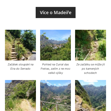
Více o Madeiře
Začátek stoupání na
Pohled na Curral das
Ze začátku se může jít
Eira do Serrado
Freiras, zatím z ne moc
po kamených
velké výšky
schodech