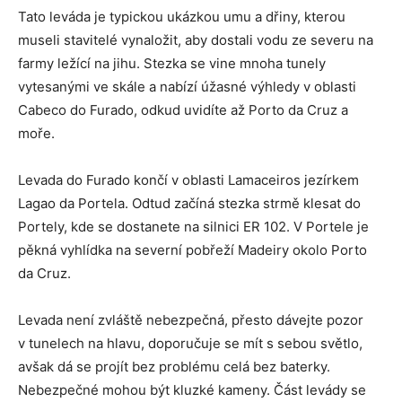
Tato leváda je typickou ukázkou umu a dřiny, kterou
museli stavitelé vynaložit, aby dostali vodu ze severu na
farmy ležící na jihu. Stezka se vine mnoha tunely
vytesanými ve skále a nabízí úžasné výhledy v oblasti
Cabeco do Furado, odkud uvidíte až Porto da Cruz a
moře.
Levada do Furado končí v oblasti Lamaceiros jezírkem
Lagao da Portela. Odtud začíná stezka strmě klesat do
Portely, kde se dostanete na silnici ER 102. V Portele je
pěkná vyhlídka na severní pobřeží Madeiry okolo Porto
da Cruz.
Levada není zvláště nebezpečná, přesto dávejte pozor
v tunelech na hlavu, doporučuje se mít s sebou světlo,
avšak dá se projít bez problému celá bez baterky.
Nebezpečné mohou být kluzké kameny. Část levády se