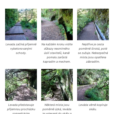
Levada začíná příjemně
Na každém kroku vidíte
Nejdříve je cesta
vybetonovanými
důkazy nesmírného
poměrně široká, poté
schody.
úsilí stavitelů, kanál
se zužuje. Nebezpečná
pomalu zarůstá
místa jsou opatřena
kapradím a mechem.
zábradlím.
Levada představuje
Některá místa jsou
Leváda věrně kopíruje
příjemnou procházku
poměrně úzká, leváda
skálu.
romantickým
je vytesaná do skály a