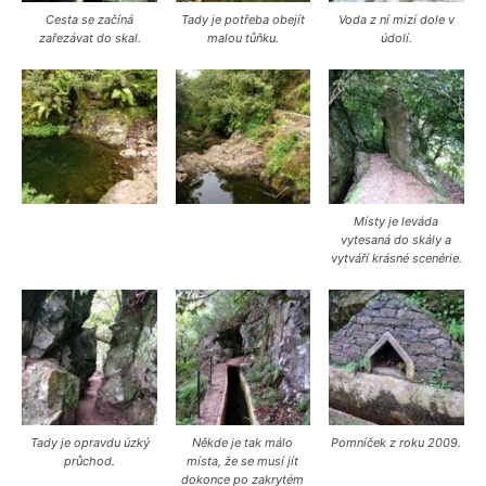
Cesta se začíná
Tady je potřeba obejít
Voda z ní mizí dole v
zařezávat do skal.
malou tůňku.
údolí.
Místy je leváda
vytesaná do skály a
vytváří krásné scenérie.
Tady je opravdu úzký
Někde je tak málo
Pomníček z roku 2009.
průchod.
místa, že se musí jít
dokonce po zakrytém