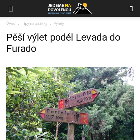
Úvod
Tipy na zážitky
Výlety
Pěší výlet podél Levada do
Furado