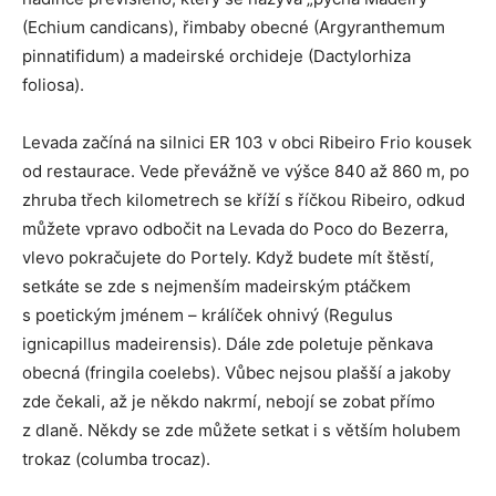
(Echium candicans), řimbaby obecné (Argyranthemum
pinnatifidum) a madeirské orchideje (Dactylorhiza
foliosa).
Levada začíná na silnici ER 103 v obci Ribeiro Frio kousek
od restaurace. Vede převážně ve výšce 840 až 860 m, po
zhruba třech kilometrech se kříží s říčkou Ribeiro, odkud
můžete vpravo odbočit na Levada do Poco do Bezerra,
vlevo pokračujete do Portely. Když budete mít štěstí,
setkáte se zde s nejmenším madeirským ptáčkem
s poetickým jménem – králíček ohnivý (Regulus
ignicapillus madeirensis). Dále zde poletuje pěnkava
obecná (fringila coelebs). Vůbec nejsou plašší a jakoby
zde čekali, až je někdo nakrmí, nebojí se zobat přímo
z dlaně. Někdy se zde můžete setkat i s větším holubem
trokaz (columba trocaz).