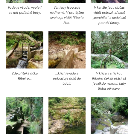
Voda je všude, vyplatí
Výhledy jsou zde
V kanále jsou občas
se mít pořádné boty.
nádherné. V protějším
vidět pstruzi, zřejmě
svahu je vidět Riberio
„uprchlíci“ z nedaleké
Frio.
pstruží farmy.
Zde přitéká říčka
…kříží levádu a
V křížení s říčkou
Ribeiro…
pokračuje dolů do
Ribeiro čekají ptáci až
údolí.
je někdo nakrmí, tady
třeba pěnkava.