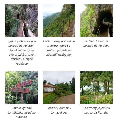
Typický obrázek pro
Další úžasný pohled na
Jeden z tunelů na
Levada do Furado –
pobřeží, které se
Levada do Furado.
kanál zaříznutý ve
přibližuje, tady je
skále, úzká stezka,
zábradlí nezbytné.
zábradlí a bujná
vegetace.
Takhle vypadá
Lesnický domek v
Za stromy je jezírko
turistické značení na
Lamaceiros.
Lagoa da Portela.
Madeiře.