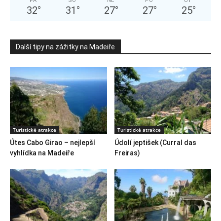
PÁ
SO
NE
PO
ÚT
32
°
31
°
27
°
27
°
25
°
Další tipy na zážitky na Madeiře
Turistické atrakce
Turistické atrakce
Útes Cabo Girao – nejlepší
Údolí jeptišek (Curral das
vyhlídka na Madeiře
Freiras)