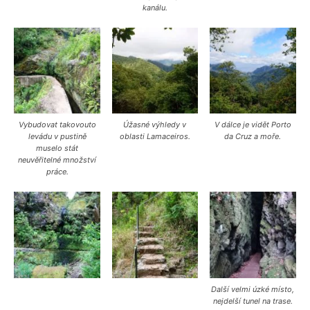
kanálu.
Vybudovat takovouto
Úžasné výhledy v
V dálce je vidět Porto
levádu v pustině
oblasti Lamaceiros.
da Cruz a moře.
muselo stát
neuvěřitelné množství
práce.
Další velmi úzké místo,
nejdelší tunel na trase.