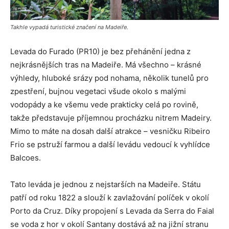
Takhle vypadá turistické značení na Madeiře.
Levada do Furado (PR10) je bez přehánění jedna z
nejkrásnějších tras na Madeiře. Má všechno – krásné
výhledy, hluboké srázy pod nohama, několik tunelů pro
zpestření, bujnou vegetaci všude okolo s malými
vodopády a ke všemu vede prakticky celá po rovině,
takže představuje příjemnou procházku nitrem Madeiry.
Mimo to máte na dosah další atrakce – vesničku Ribeiro
Frio se pstruží farmou a další levádu vedoucí k vyhlídce
Balcoes.
Tato leváda je jednou z nejstarších na Madeiře. Státu
patří od roku 1822 a slouží k zavlažování políček v okolí
Porto da Cruz. Díky propojení s Levada da Serra do Faial
se voda z hor v okolí Santany dostává až na jižní stranu