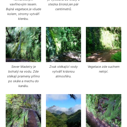
vavřínovým lesem.
stezka široká jen pár
Bujná vegetace je všude
centimetrů.
kolem, stromy vytváří
klenbu.
Sever Madeiry je
Zvuk stékající vody
Vegetace zde suchem
bohatý na vodu. Zde
vytváří krásnou
netrpí.
stékají prameny přímo
atmosféru.
po skále a mechu do
kanálu.