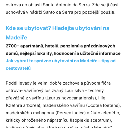
ostrova do oblasti Santo António da Serra. Zde se jí část
uchovává v nádrži Santo da Serra pro pozdější použití.
Kde se ubytovat? Hledejte ubytování na
Madeiře
2700+ apartmánů, hotelů, penzionů a prázdninových
domů, nejlepší lokality, hodnocení a užitečné informace
Jak vybrat to správné ubytování na Madeiře – tipy od
cestovatelů
Podél levády je velmi dobře zachovalá původní flóra
ostrova- vavřínový les zvaný Laurisilva – tvořený
převážně z vavřínu (Laurus novocanariensis), lilie
(Clethra arborea), madeirského vavřínu (Ocotea foetens),
madeirského mahagonu (Persea indica) a žlutozeleného,
kriticky ohroženého náprstníku (Isoplexis sceptrum),
hadince převislého, který se nazývá „pýcha Madeiry“