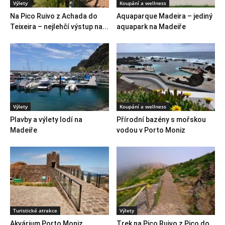
Výlety
Koupání a wellness
Na Pico Ruivo z Achada do
Aquaparque Madeira – jediný
Teixeira – nejlehčí výstup na...
aquapark na Madeiře
Výlety
Koupání a wellness
Plavby a výlety lodí na
Přírodní bazény s mořskou
Madeiře
vodou v Porto Moniz
Turistické atrakce
Výlety
Akvárium Porto Moniz
Trek na Pico Ruivo z Pico do