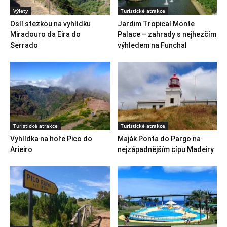
Výlety
Turistické atrakce
Oslí stezkou na vyhlídku
Jardim Tropical Monte
Miradouro da Eira do
Palace – zahrady s nejhezčím
Serrado
výhledem na Funchal
Turistické atrakce
Turistické atrakce
Vyhlídka na hoře Pico do
Maják Ponta do Pargo na
Arieiro
nejzápadnějším cípu Madeiry