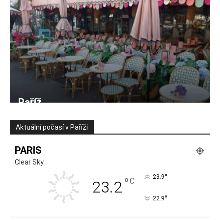
Paříž
Aktuální počasí v Paříži
PARIS
Clear Sky
°
23.9
°
C
23.2
°
22.9