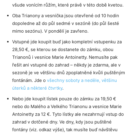
všude vonícím růžím, které právě v této době kvetou.
Oba Trianony a vesnička jsou otevřené od 10 hodin
dopoledne až do půl sedmé v sezóně (do půl šesté
mimo sezónu). V pondělí je zavřeno.
Vstupné jde koupit buď jako kompletní vstupenku za
28,50 €, se kterou se dostanete do zámku, obou
Trianonů i vesnice Marie Antoinetty. Nemusíte pak
řešit ani vstupné do zahrad – někdy je zdarma, ale v
sezoně je ve většinu dnů zpoplatněné kvůli puštěným
fontánám. Jde o
všechny soboty a neděle, většinu
úterků a některé čtvrtky
.
Nebo jde koupit lístek pouze do zámku za 19,50 €
nebo do Malého a Velkého Trianonu a vesnice Marie
Antoinetty za 12 €. Tyto lístky ale nezahrnují vstup do
zahrad v dotčené dny. Ve dny, kdy jsou puštěné
fontány (viz. odkaz výše), tak musíte buď návštěvu