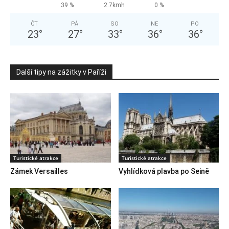
39 %
2.7kmh
0 %
ČT
PÁ
SO
NE
PO
23
°
27
°
33
°
36
°
36
°
Další tipy na zážitky v Paříži
Turistické atrakce
Turistické atrakce
Zámek Versailles
Vyhlídková plavba po Seině