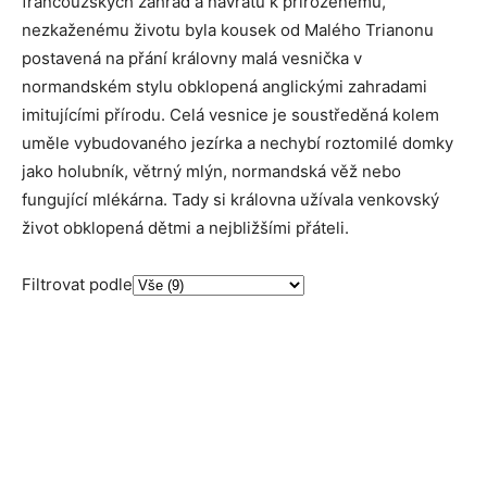
francouzských zahrad a návratu k přirozenému,
nezkaženému životu byla kousek od Malého Trianonu
postavená na přání královny malá vesnička v
normandském stylu obklopená anglickými zahradami
imitujícími přírodu. Celá vesnice je soustředěná kolem
uměle vybudovaného jezírka a nechybí roztomilé domky
jako holubník, větrný mlýn, normandská věž nebo
fungující mlékárna. Tady si královna užívala venkovský
život obklopená dětmi a nejbližšími přáteli.
Filtrovat podle