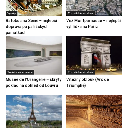
Výlety
Turistické atrakce
Batobus na Seině – nejlepší
Věž Montparnasse – nejlepší
doprava po pařížských
vyhlídka na Paříž
památkách
Turistické atrakce
Turistické atrakce
Musée de l’Orangerie – skrytý
Vítězný oblouk (Arc de
poklad na dohled od Louvru
Triomphe)