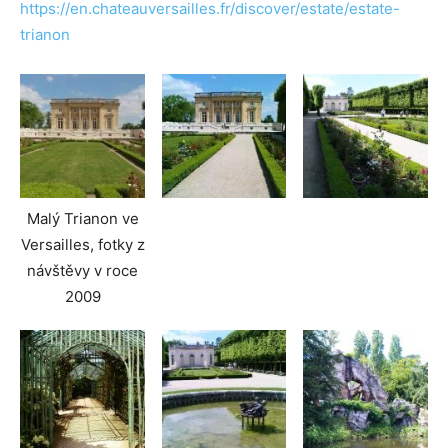
https://en.chateauversailles.fr/discover/estate/estate-
trianon
Malý Trianon ve
Versailles, fotky z
návštěvy v roce
2009