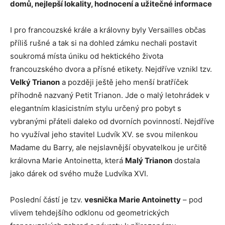
domů, nejlepší lokality, hodnocení a užitečné informace
I pro francouzské krále a královny byly Versailles občas
příliš rušné a tak si na dohled zámku nechali postavit
soukromá místa úniku od hektického života
francouzského dvora a přísné etikety. Nejdříve vznikl tzv.
Velký Trianon
a později ještě jeho menší bratříček
příhodně nazvaný Petit Trianon. Jde o malý letohrádek v
elegantním klasicistním stylu určený pro pobyt s
vybranými přáteli daleko od dvorních povinností. Nejdříve
ho využíval jeho stavitel Ludvík XV. se svou milenkou
Madame du Barry, ale nejslavnější obyvatelkou je určitě
královna Marie Antoinetta, která
Malý Trianon
dostala
jako dárek od svého muže Ludvíka XVI.
Poslední částí je tzv.
vesnička Marie Antoinetty
– pod
vlivem tehdejšího odklonu od geometrických