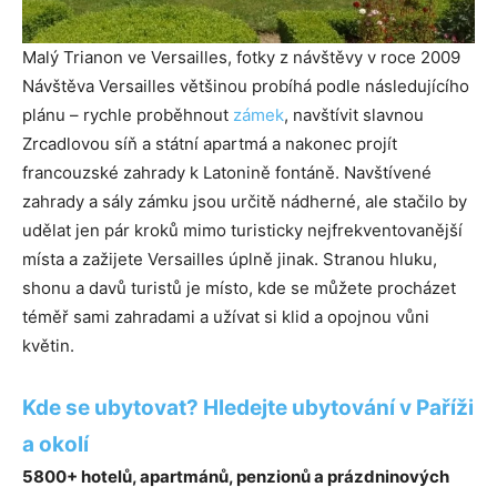
Malý Trianon ve Versailles, fotky z návštěvy v roce 2009
Návštěva Versailles většinou probíhá podle následujícího
plánu – rychle proběhnout
zámek
, navštívit slavnou
Zrcadlovou síň a státní apartmá a nakonec projít
francouzské zahrady k Latonině fontáně. Navštívené
zahrady a sály zámku jsou určitě nádherné, ale stačilo by
udělat jen pár kroků mimo turisticky nejfrekventovanější
místa a zažijete Versailles úplně jinak. Stranou hluku,
shonu a davů turistů je místo, kde se můžete procházet
téměř sami zahradami a užívat si klid a opojnou vůni
květin.
Kde se ubytovat? Hledejte ubytování v Paříži
a okolí
5800+ hotelů, apartmánů, penzionů a prázdninových