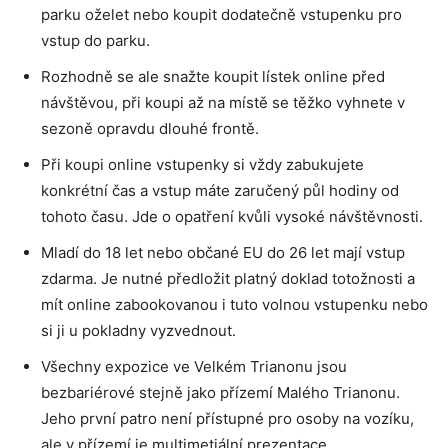
parku oželet nebo koupit dodatečně vstupenku pro
vstup do parku.
Rozhodně se ale snažte koupit lístek online před
návštěvou, při koupi až na místě se těžko vyhnete v
sezoně opravdu dlouhé frontě.
Při koupi online vstupenky si vždy zabukujete
konkrétní čas a vstup máte zaručený půl hodiny od
tohoto času. Jde o opatření kvůli vysoké návštěvnosti.
Mladí do 18 let nebo občané EU do 26 let mají vstup
zdarma. Je nutné předložit platný doklad totožnosti a
mít online zabookovanou i tuto volnou vstupenku nebo
si ji u pokladny vyzvednout.
Všechny expozice ve Velkém Trianonu jsou
bezbariérové stejně jako přízemí Malého Trianonu.
Jeho první patro není přístupné pro osoby na vozíku,
ale v přízemí je multimetiální prezentace