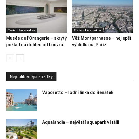
Turistické atrakce
Turistické atrakce
Musée de l’Orangerie – skrytý
Věž Montparnasse – nejlepší
poklad na dohled od Louvru
vyhlídka na Paříž
Nejoblíbenější zážitky
Vaporetto – lodní linka do Benátek
Aqualandia – největší aquapark v Itálii