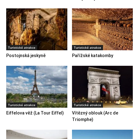
Turistické atrakce
Turistické atrakce
Postojnská jeskyně
Pařížské katakomby
Turistické atrakce
Turistické atrakce
Eiffelova věž (La Tour Eiffel)
Vítězný oblouk (Arc de
Triomphe)