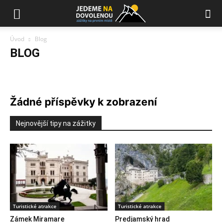
Úvod
Blog
BLOG
Cestopisy
Rady na cestu
Zajímavosti
Žádné příspěvky k zobrazení
Nejnovější tipy na zážitky
Turistické atrakce
Turistické atrakce
Zámek Miramare
Predjamský hrad