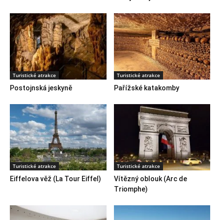
Turistické atrakce
Turistické atrakce
Postojnská jeskyně
Pařížské katakomby
Turistické atrakce
Turistické atrakce
Eiffelova věž (La Tour Eiffel)
Vítězný oblouk (Arc de
Triomphe)