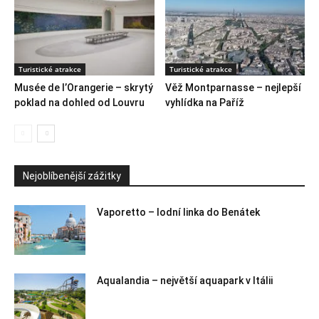
Turistické atrakce
Turistické atrakce
Musée de l’Orangerie – skrytý
Věž Montparnasse – nejlepší
poklad na dohled od Louvru
vyhlídka na Paříž
Nejoblíbenější zážitky
Vaporetto – lodní linka do Benátek
Aqualandia – největší aquapark v Itálii