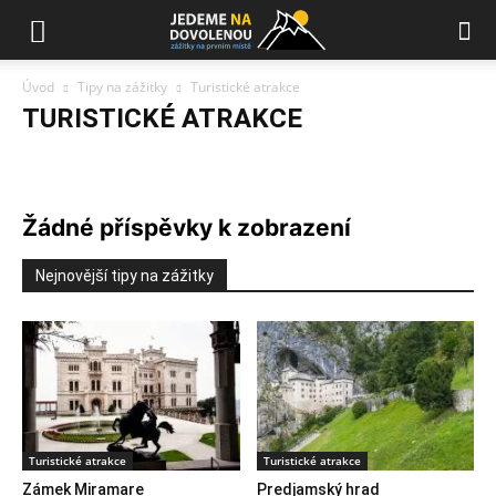
Úvod
Tipy na zážitky
Turistické atrakce
TURISTICKÉ ATRAKCE
Kde jíst a pít
Koupání a wellness
Sport a adrenalin
Turistické atrakce
Výlety
Zábava pro děti
Žádné příspěvky k zobrazení
Nejnovější tipy na zážitky
Turistické atrakce
Turistické atrakce
Zámek Miramare
Predjamský hrad