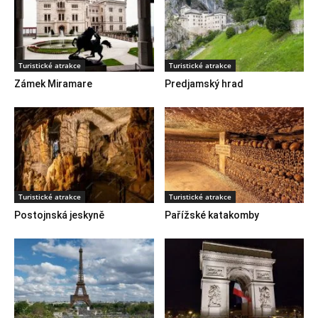
Turistické atrakce
Turistické atrakce
Zámek Miramare
Predjamský hrad
Turistické atrakce
Turistické atrakce
Postojnská jeskyně
Pařížské katakomby