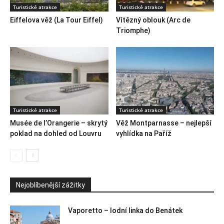
Turistické atrakce
Turistické atrakce
Eiffelova věž (La Tour Eiffel)
Vítězný oblouk (Arc de
Triomphe)
Turistické atrakce
Turistické atrakce
Musée de l’Orangerie – skrytý
Věž Montparnasse – nejlepší
poklad na dohled od Louvru
vyhlídka na Paříž
Nejoblíbenější zážitky
Vaporetto – lodní linka do Benátek