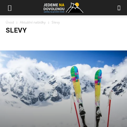
Úvod
Aktuální nabídky
Slevy
SLEVY
Slevy
Události