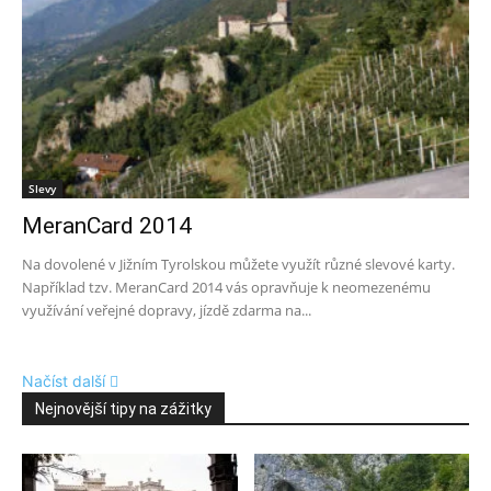
Slevy
MeranCard 2014
Na dovolené v Jižním Tyrolskou můžete využít různé slevové karty.
Například tzv. MeranCard 2014 vás opravňuje k neomezenému
využívání veřejné dopravy, jízdě zdarma na...
Načíst další
Nejnovější tipy na zážitky