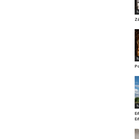
T
Z
T
Po
T
Ei
Ei