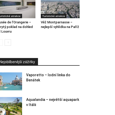
uristické atrakce
Turistické atrakce
sée de l’Orangerie –
Věž Montparnasse –
rytý poklad na dohled
nejlepší vyhlídka na Paříž
 Louvru
Nejoblíbenější zážitky
Vaporetto – lodní linka do
Benátek
Aqualandia – největší aquapark
v Itálii