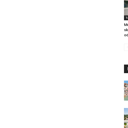
T
Mu
sk
od