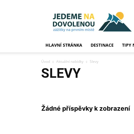
JedemeNaDovolenou
HLAVNÍ STRÁNKA
DESTINACE
TIPY 
Úvod
Aktuální nabídky
Slevy
SLEVY
Slevy
Události
Žádné příspěvky k zobrazení