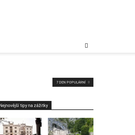
7 DEN POPULÁRNÍ
Nejnovější tipy na zážitky