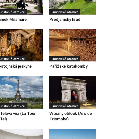
uristické atrakce
Turistické atrakce
ámek Miramare
Predjamský hrad
uristické atrakce
Turistické atrakce
stojnská jeskyně
Pařížské katakomby
uristické atrakce
Turistické atrakce
ffelova věž (La Tour
Vítězný oblouk (Arc de
ffel)
Triomphe)