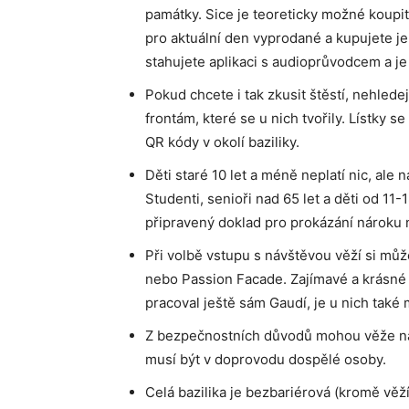
památky. Sice je teoreticky možné koupit l
pro aktuální den vyprodané a kupujete je 
stahujete aplikaci s audioprůvodcem a je
Pokud chcete i tak zkusit štěstí, nehlede
frontám, které se u nich tvořily. Lístky 
QR kódy v okolí baziliky.
Děti staré 10 let a méně neplatí nic, ale
Studenti, senioři nad 65 let a děti od 11
připravený doklad pro prokázání nároku 
Při volbě vstupu s návštěvou věží si můž
nebo Passion Facade. Zajímavé a krásné j
pracoval ještě sám Gaudí, je u nich také 
Z bezpečnostních důvodů mohou věže navšt
musí být v doprovodu dospělé osoby.
Celá bazilika je bezbariérová (kromě věž