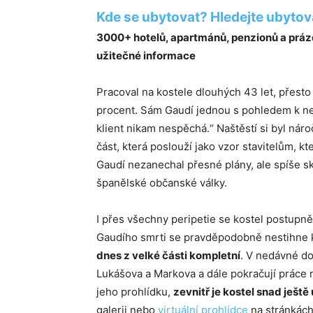
Kde se ubytovat? Hledejte ubytov
3000+ hotelů, apartmánů, penzionů a prázd
užitečné informace
Pracoval na kostele dlouhých 43 let, přesto
procent. Sám Gaudí jednou s pohledem k neb
klient nikam nespěchá.“ Naštěstí si byl nár
část, která poslouží jako vzor stavitelům, kt
Gaudí nezanechal přesné plány, ale spíše ski
španělské občanské války.
I přes všechny peripetie se kostel postupně
Gaudího smrti se pravděpodobně nestihne kv
dnes z velké části kompletní
. V nedávné do
Lukášova a Markova a dále pokračují práce n
jeho prohlídku,
zevnitř je kostel snad ješt
galerii nebo
virtuální prohlídce
na stránkách 