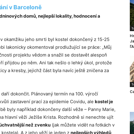
ání v Barceloně
ninových domů, nejlepší lokality, hodnocení a
T
Hr
 v okamžiku jeho smrti byl kostel dokončený z 15-25
Ja
l’
i lakonicky okomentoval prodlužující se práce: „Můj
očnosti projektu vědom a snažil se dostavět alespoň
eří přijdou po něm. Ani tak nešlo o lehký úkol, protože
cy a kresby, jejichž část byla navíc ještě zničena za
T
Ca
 daří dokončit. Plánovaný termín na 100. výročí
ůli zastavení prací za epidemie Covidu, ale
kostel je
bě byly například dokončeny další věže – Panny Marie,
a hlavní věži Ježíše Krista. Rozhodně si nenechte ujít
ě úchvatnější než zvenku
(jak můžete vidět na fotkách v
kostela). A z jeho věží je jeden z
nejlepších výhledů