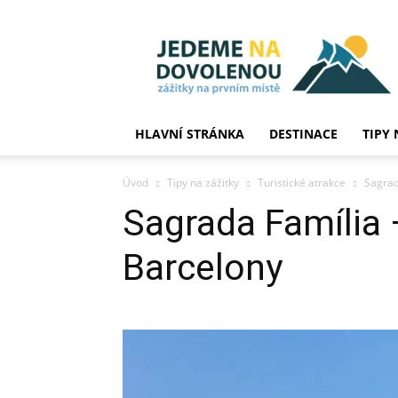
JedemeNaDovolenou
HLAVNÍ STRÁNKA
DESTINACE
TIPY 
Úvod
Tipy na zážitky
Turistické atrakce
Sagrad
Sagrada Família 
Barcelony