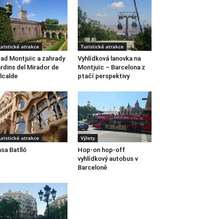
uristické atrakce
Turistické atrakce
ad Montjuïc a zahrady
Vyhlídková lanovka na
rdins del Mirador de
Montjuïc – Barcelona z
Alcalde
ptačí perspektivy
uristické atrakce
Výlety
sa Batlló
Hop-on hop-off
vyhlídkový autobus v
Barceloně