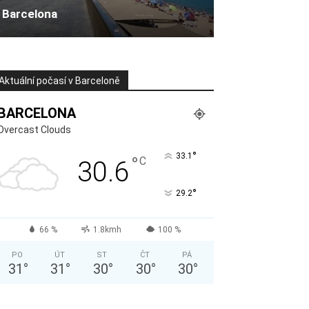
Barcelona
Aktuální počasí v Barceloně
BARCELONA
Overcast Clouds
°
33.1
°
C
30.6
°
29.2
66 %
1.8kmh
100 %
PO
ÚT
ST
ČT
PÁ
31
°
31
°
30
°
30
°
30
°