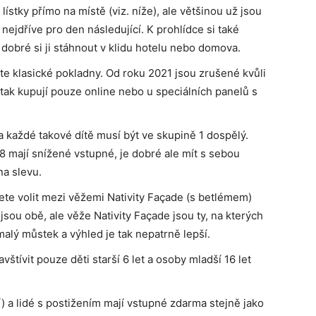
ístky přímo na místě (viz. níže), ale většinou už jsou
nejdříve pro den následující. K prohlídce si také
 dobré si ji stáhnout v klidu hotelu nebo domova.
jte klasické pokladny. Od roku 2021 jsou zrušené kvůli
se tak kupují pouze online nebo u speciálních panelů s
 na každé takové dítě musí být ve skupině 1 dospělý.
-18 mají snížené vstupné, je dobré ale mít s sebou
na slevu.
ete volit mezi věžemi Nativity Façade (s betlémem)
sou obě, ale věže Nativity Façade jsou ty, na kterých
malý můstek a výhled je tak nepatrně lepší.
ívit pouze děti starší 6 let a osoby mladší 16 let
í) a lidé s postižením mají vstupné zdarma stejně jako