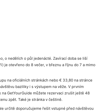
o, o nedělích o půl jedenácté. Zavírací doba se liší
) je otevřeno do 8 večer, v březnu a říjnu do 7 a mimo
upu na oficiálních stránkách nebo € 33,80 na stránce
 návštěvu baziliky i s výstupem na věže. V prvním
ak na GetYourGuide můžete rezervaci zrušit ještě 48
nu zpět. Také je stránka v češtině.
ale určitě doporučujeme řešit vstupné před návštěvou