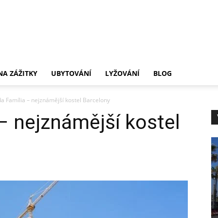
.cz
NA ZÁŽITKY
UBYTOVÁNÍ
LYŽOVÁNÍ
BLOG
a Família – nejznámější kostel Barcelony
– nejznámější kostel