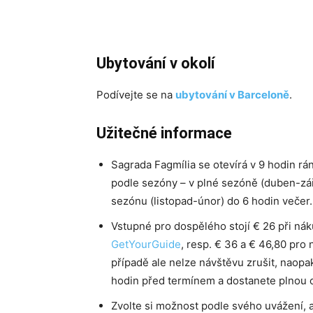
Ubytování v okolí
Podívejte se na
ubytování v Barceloně
.
Užitečné informace
Sagrada Fagmília se otevírá v 9 hodin rán
podle sezóny – v plné sezóně (duben-září
sezónu (listopad-únor) do 6 hodin večer.
Vstupné pro dospělého stojí € 26 při nák
GetYourGuide
, resp. € 36 a € 46,80 pro
případě ale nelze návštěvu zrušit, naop
hodin před termínem a dostanete plnou ce
Zvolte si možnost podle svého uvážení, 