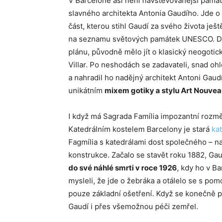
V Barceloně asi není navštěvovanější památ
slavného architekta Antonia Gaudího. Jde o
část, kterou stihl Gaudí za svého života ješt
na seznamu světových památek UNESCO. Dn
plánu, původně mělo jít o klasický neogotick
Villar. Po neshodách se zadavateli, snad oh
a nahradil ho nadějný architekt Antoni Gaud
unikátním
mixem gotiky a stylu Art Nouve
I když má Sagrada Família impozantní rozměr
Katedrálním kostelem Barcelony je stará
kat
Fagmília s katedrálami dost společného – n
konstrukce. Začalo se stavět roku 1882, Gau
do své náhlé smrti v roce 1926
, kdy ho v Ba
mysleli, že jde o žebráka a otálelo se s po
pouze základní ošetření. Když se konečně př
Gaudí i přes všemožnou péči zemřel.