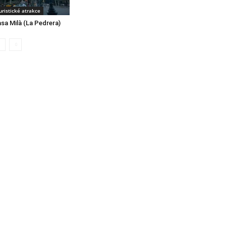
uristické atrakce
sa Milà (La Pedrera)