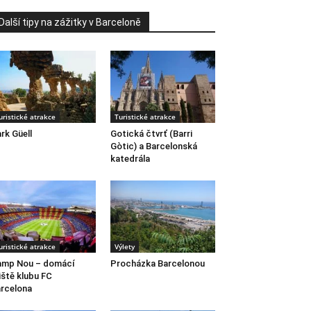
Další tipy na zážitky v Barceloně
uristické atrakce
Turistické atrakce
rk Güell
Gotická čtvrť (Barri
Gòtic) a Barcelonská
katedrála
uristické atrakce
Výlety
amp Nou – domácí
Procházka Barcelonou
iště klubu FC
rcelona