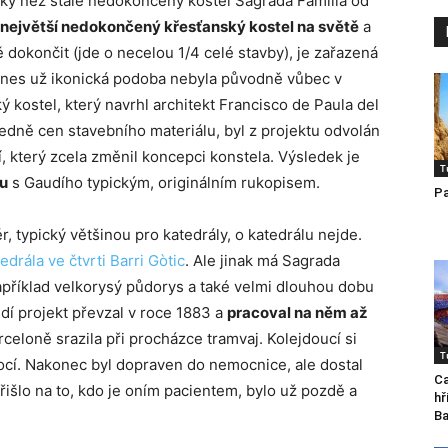
ky než stále nedokončený kostel Sagrada Família od
největší nedokončený křesťanský kostel na světě
a
ě dokončit (jde o necelou 1/4 celé stavby), je zařazená
es už ikonická podoba nebyla původně vůbec v
ý kostel, který navrhl architekt Francisco de Paula del
ledně cen stavebního materiálu, byl z projektu odvolán
í, který zcela změnil koncepci konstela. Výsledek je
T
au
s Gaudího typickým, originálním rukopisem.
Pa
, typický většinou pro katedrály, o katedrálu nejde.
edrála ve čtvrti Barri Gòtic
. Ale jinak má Sagrada
apříklad velkorysý půdorys a také velmi dlouhou dobu
dí projekt převzal v roce 1883 a
pracoval na něm až
rceloně srazila při procházce tramvaj. Kolejdoucí si
T
mocí. Nakonec byl dopraven do nemocnice, ale dostal
C
išlo na to, kdo je oním pacientem, bylo už pozdě a
hř
Ba