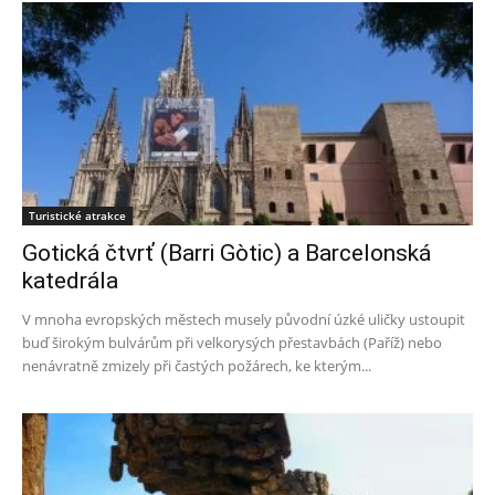
Turistické atrakce
Gotická čtvrť (Barri Gòtic) a Barcelonská
katedrála
V mnoha evropských městech musely původní úzké uličky ustoupit
buď širokým bulvárům při velkorysých přestavbách (Paříž) nebo
nenávratně zmizely při častých požárech, ke kterým...