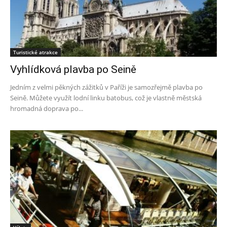
Turistické atrakce
Vyhlídková plavba po Seině
Jedním z velmi pěkných zážitků v Paříži je samozřejmě plavba po
Seině. Můžete využít lodní linku batobus, což je vlastně městská
hromadná doprava po...