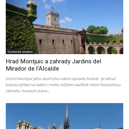
Turistické atrakce
Hrad Montjuïc a zahrady Jardins del
Mirador de l’Alcalde
Vrchol Montjuïc jeho okolí toho nabízí opravdu hodně - je odtud
krásný výhled na město i moře, můžete navštívit místní botanickou
zahradu, muzeum Joana...