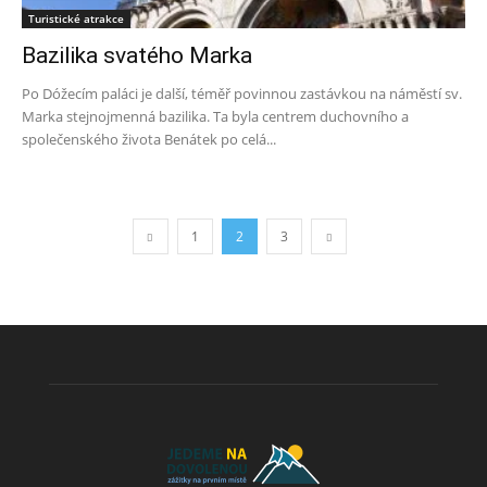
Turistické atrakce
Bazilika svatého Marka
Po Dóžecím paláci je další, téměř povinnou zastávkou na náměstí sv.
Marka stejnojmenná bazilika. Ta byla centrem duchovního a
společenského života Benátek po celá...
1
2
3