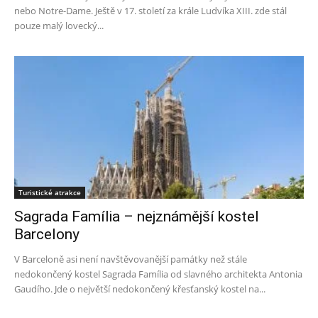
nebo Notre-Dame. Ještě v 17. století za krále Ludvíka XIII. zde stál
pouze malý lovecký...
Turistické atrakce
Sagrada Família – nejznámější kostel
Barcelony
V Barceloně asi není navštěvovanější památky než stále
nedokončený kostel Sagrada Família od slavného architekta Antonia
Gaudího. Jde o největší nedokončený křesťanský kostel na...