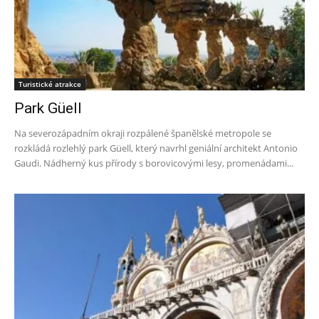
Turistické atrakce
Park Güell
Na severozápadním okraji rozpálené španělské metropole se
rozkládá rozlehlý park Güell, který navrhl geniální architekt Antonio
Gaudi. Nádherný kus přírody s borovicovými lesy, promenádami...