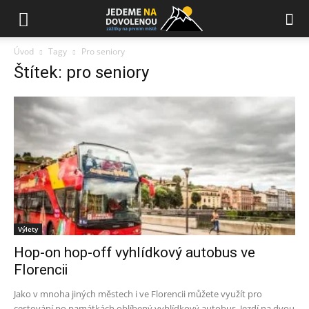
Úvod
Tagy
Pro seniory
Štítek: pro seniory
Výlety
Hop-on hop-off vyhlídkový autobus ve
Florencii
Jako v mnoha jiných městech i ve Florencii můžete využít pro
cestování po památkách oblíbený vyhlídkový autobus. Jezdí na dvou